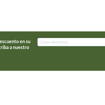
escuento en su
riba a nuestro
!