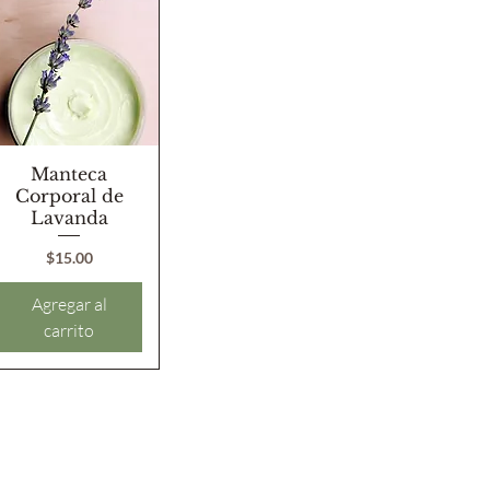
Vista rápida
Manteca
Corporal de
Lavanda
Precio
$15.00
Agregar al
carrito