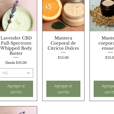
Lavender CBD
Vista rápida
Vista rápida
Manteca
Vista rá
Mant
Full-Spectrum
Corporal de
corpora
Whipped Body
Cítricos Dulces
ensu
Butter
Precio
Preci
$15.00
$15.
Precio de oferta
Desde
$35.00
MG
Agregar al
Agregar al
Agrega
carrito
carrito
carri