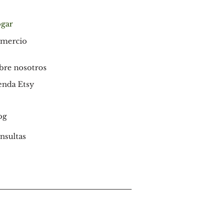
gar
mercio
bre nosotros
enda Etsy
og
nsultas