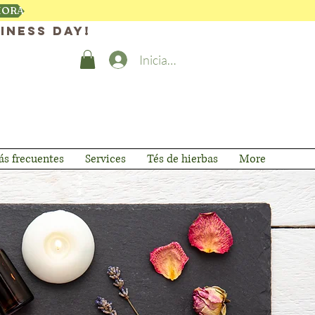
HORA
iness day!
Iniciar sesión
s frecuentes
Services
Tés de hierbas
More