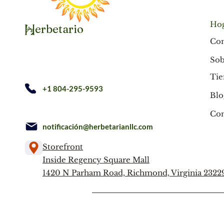
Ho
erbetario
H
Co
Sob
Tie
+1 804-295-9593
Blo
Con
notificación@herbetarianllc.com
Storefront
Inside Regency Square Mall
1420 N Parham Road, Richmond, Virginia 2322