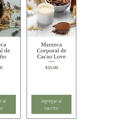
pida
eca
Vista rápida
Manteca
l de
Corporal de
eño
Cacao Love
o
Precio
00
$15.00
r al
Agregar al
to
carrito