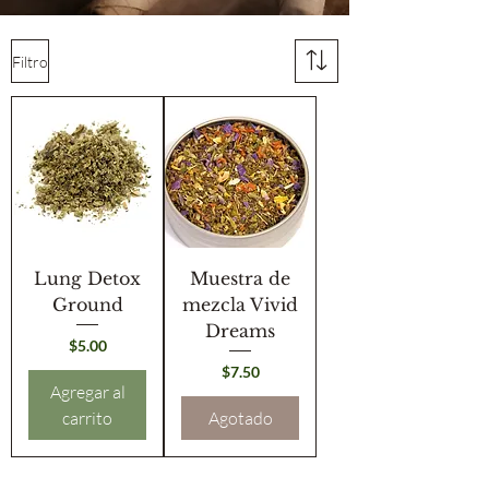
Filtro
Lung Detox
Muestra de
Ground
mezcla Vivid
Dreams
Precio
$5.00
Precio
$7.50
Agregar al
carrito
Agotado