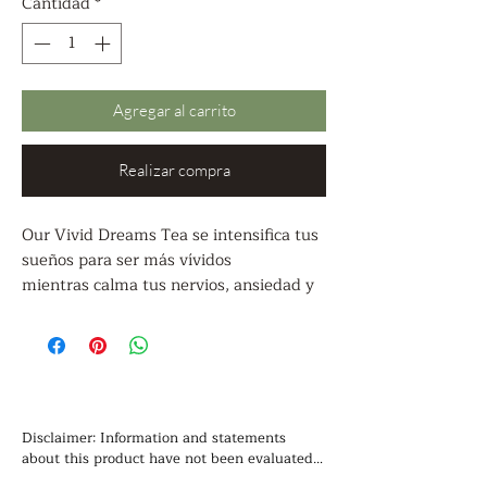
Cantidad
*
Agregar al carrito
Realizar compra
Our Vivid Dreams Tea se intensifica tus
sueños para ser más vívidos
mientras calma tus nervios, ansiedad y
estrés.
Organic Ingredients: Catnip, Holy Basil,
Mugwort, Mullein, Blue Lotus, Klip
Dagga, Skullcap, Passionflower,
Disclaimer: Information and statements 
Chamomile, Lavender, Dream Herb,
about this product have not been evaluated 
by the Food and Drug Administration and is 
Lemon Balm