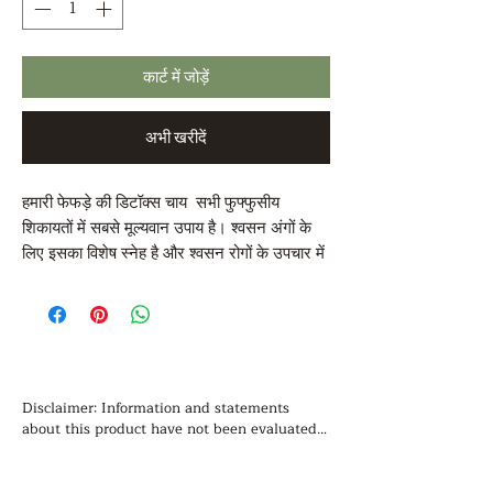
कार्ट में जोड़ें
अभी खरीदें
हमारी फेफड़े की डिटॉक्स चाय सभी फुफ्फुसीय
शिकायतों में सबसे मूल्यवान उपाय है। श्वसन अंगों के
लिए इसका विशेष स्नेह है और श्वसन रोगों के उपचार में
उपयोग की जाने वाली किसी भी अन्य जड़ी-बूटियों की
तुलना में तपेदिक, खांसी, ब्रोंकाइटिस, सीओपीडी, आदि
में अधिक चिकित्सीय माना जाता है।
कार्बनिक सामग्री: मुलीन और कॉम्फ्रे
Disclaimer: Information and statements 
about this product have not been evaluated 
by the Food and Drug Administration and is 
not intended to diagnose, treat, cure, or 
टिप्पणी:
prevent any disease. You should not use the 