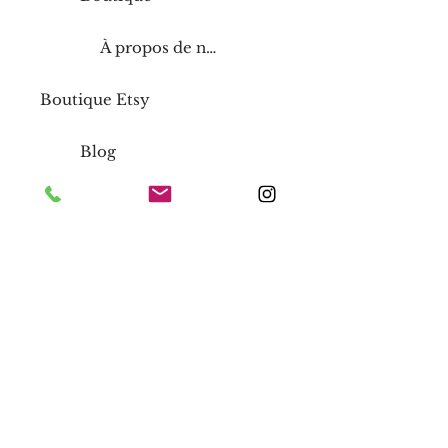
À propos de nous
Boutique Etsy
Blog
Storefront
Inside Regency Square Mall
1420 N Parham Road, Richmond,
Virginia 23229
Maison
Boutique