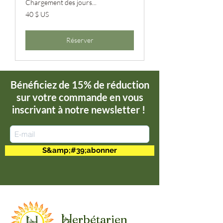
Chargement des jours...
40 dollars
40 $ US
des
États-
Unis
Réserver
Bénéficiez de 15% de réduction
sur votre commande en vous
inscrivant à notre newsletter !
S&amp;#39;abonner
erbétarien
H